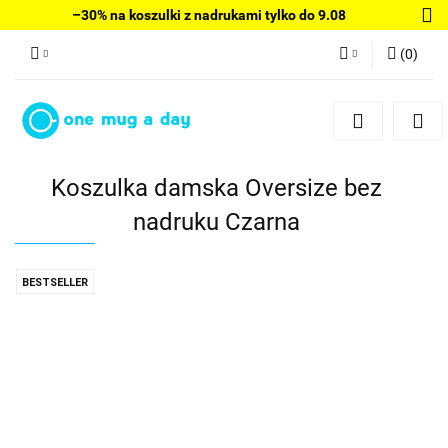
–30% na koszulki z nadrukami tylko do 9.08
(
0
)
Zaloguj się
Zarejestruj się
Dodaj zgłoszenie
Koszulka damska Oversize bez
nadruku Czarna
BESTSELLER