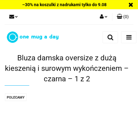
–30% na koszulki z nadrukami tylko do 9.08
(
0
)
Zaloguj się
Zarejestruj się
Dodaj zgłoszenie
Bluza damska oversize z dużą
kieszenią i surowym wykończeniem –
czarna – 1 z 2
POLECAMY