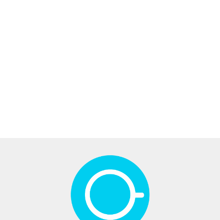
Bluza
Bezrękawnik
Bezrękawnik
Bezrękawnik
Bezrękawnik
damska
damski
damski
damski
damski
oversize z
189.00
oversize z
oversize z
oversize z
oversize z
białym
189.00
189.00
189.00
189.00
grubej
grubej
grubej
grubej
nadrukiem
dresówki –
dresówki –
dresówki –
dresówki –
kreski z
niebieski
rudy
szary
wrzosowy
tyłu –
czarna