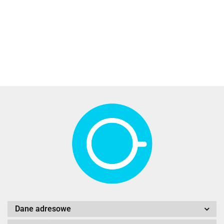
damski
damski
damski
damski
oversize z
189.00
oversize z
oversize z
oversize z
oversize z
białym
189.00
189.00
189.00
189.00
grubej
grubej
grubej
grubej
nadrukiem
dresówki –
dresówki –
dresówki –
dresówki –
kreski z
niebieski
rudy
szary
wrzosowy
tyłu –
czarna
Dane adresowe