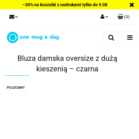
–30% na koszulki z nadrukami tylko do 9.08
(
0
)
Zaloguj się
Zarejestruj się
Dodaj zgłoszenie
Bluza damska oversize z dużą
kieszenią – czarna
POLECAMY