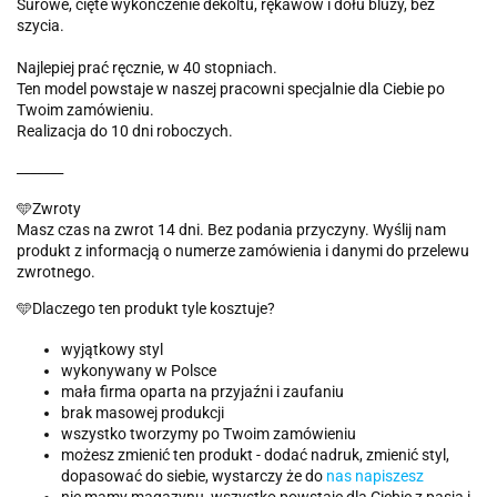
Surowe, cięte wykończenie dekoltu, rękawów i dołu bluzy, bez
szycia.
Najlepiej prać ręcznie, w 40 stopniach.
Ten model powstaje w naszej pracowni specjalnie dla Ciebie po
Twoim zamówieniu.
Realizacja do 10 dni roboczych.
_______
🩵Zwroty
Masz czas na zwrot 14 dni. Bez podania przyczyny. Wyślij nam
produkt z informacją o numerze zamówienia i danymi do przelewu
zwrotnego.
🩵Dlaczego ten produkt tyle kosztuje?
wyjątkowy styl
wykonywany w Polsce
mała firma oparta na przyjaźni i zaufaniu
brak masowej produkcji
wszystko tworzymy po Twoim zamówieniu
możesz zmienić ten produkt - dodać nadruk, zmienić styl,
dopasować do siebie, wystarczy że do
nas napiszesz