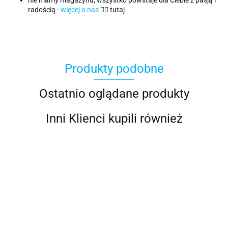
nie mamy magazynu, wszystko powstaje dla Ciebie z pasją i
radością -
więcej o nas
👈🏻 tutaj
Produkty podobne
Ostatnio oglądane produkty
Inni Klienci kupili również
Bluza
Bezrękawnik
Bezrękawnik
Bezrękawnik
Bezrękawnik
damska