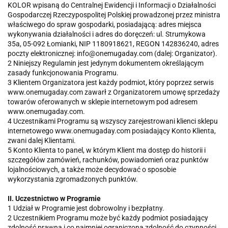
KOLOR wpisaną do Centralnej Ewidencji i Informacji o Działalności
Gospodarczej Rzeczypospolitej Polskiej prowadzonej przez ministra
właściwego do spraw gospodarki, posiadającą: adres miejsca
wykonywania działalności i adres do doręczeń: ul. Strumykowa
35a, 05-092 Łomianki, NIP 1180918621, REGON 142836240, adres
poczty elektronicznej: info@onemugaday.com (dalej: Organizator).
2 Niniejszy Regulamin jest jedynym dokumentem określającym
zasady funkcjonowania Programu.
3 Klientem Organizatora jest każdy podmiot, który poprzez serwis
www.onemugaday.com zawarł z Organizatorem umowę sprzedaży
towarów oferowanych w sklepie internetowym pod adresem
www.onemugaday.com.
4 Uczestnikami Programu są wszyscy zarejestrowani klienci sklepu
internetowego www.onemugaday.com posiadający Konto Klienta,
zwani dalej Klientami.
5 Konto Klienta to panel, w którym Klient ma dostęp do historii i
szczegółów zamówień, rachunków, powiadomień oraz punktów
lojalnościowych, a także może decydować o sposobie
wykorzystania zgromadzonych punktów.
II. Uczestnictwo w Programie
1 Udział w Programie jest dobrowolny i bezpłatny.
2 Uczestnikiem Programu może być każdy podmiot posiadający
zdolność prawną i co najmniej ograniczoną zdolność do czynności