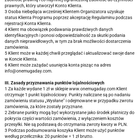
prawnych, który utworzył Konto Klienta.
3 Osoba niebędąca wcześniej Klientem Organizatora uzyskuje
status Klienta Programu poprzez akceptację Regulaminu podczas
rejestracji Konta Klienta.
4 Klient ma obowiązek podawania prawdziwych danych
identyfikacyjnych i ponosi odpowiedzialność za skutki podania
danych nieprawidłowych, w tym za brak możliwości dostarczenia
zamówienia.
5 Klient może w każdej chwili przeglądać i aktualizować swoje dane
w Koncie Klienta.
6 Klient może zażądać usunięcia konta pisząc na adres
info@onemugaday.com.
III. Zasady przyznawania punktów lojalnościowych
1 Za każde wydane 1 zł w sklepie www.onemugaday.com Klient
otrzymuje 1 punkt lojalnościowy. Punkty naliczane są po nadaniu
zamówieniu statusu „Wysłane” i odejmowane w przypadku zwrotu
zamówienia, za które zostały przyznane.
2 Zebrane punkty mogą być wykorzystane jako środek płatniczy do
pokrycia części wartości zamówienia, z wyłączeniem kosztów
przesyłki. Nie są podstawą do otrzymania zwroty kwoty w PLN.
3 Podczas podsumowania koszyka Klient może użyć punktów
według przelicznika: 20 punktów = 1 zł brutto.