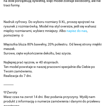
na dole porządkują sylwetkę, więc model zostaje swobodny, ale nie
traci formy.
Nadruk cyfrowy. Do wyboru rozmiary S-XL, proszę spojrzeć na
rysunek z rozmiarówką. Model ma styl oversize, jeśli się wahasz
między rozmiarami, wybierz mniejszy. Albo
napisz do nas
,
pomożemy ☺️
Mięciutka bluza 80% bawełny, 20% poliestru. Od lewej strony miękki
meszek.
Surowe, cięte wykończenie dekoltu, bez szycia.
Najlepiej prać ręcznie, w 40 stopniach.
Ten model powstaje w naszej pracowni specjalnie dla Ciebie po
Twoim zamówieniu.
Realizacja do 7 dni.
_______
🩵Zwroty
Masz czas na zwrot 14 dni. Bez podania przyczyny. Wyślij nam
produkt z informacją o numerze zamówienia i danymi do przelewu
zwrotnego.