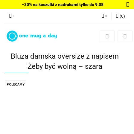
–30% na koszulki z nadrukami tylko do 9.08
(
0
)
Zaloguj się
Zarejestruj się
Dodaj zgłoszenie
Bluza damska oversize z napisem
Żeby być wolną – szara
POLECAMY