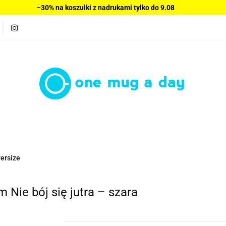
–30% na koszulki z nadrukami tylko do 9.08
Bluzy damskie
Wyprzedaż
Swetry
Sukienki
Bestsellery
Nowości
Polecamy
Blog
O nas
Wyprzedaż
Swetry
Sukienki
Bluzki damskie
Sp
lecamy
Blog
O nas
Regulamin
Kontakt
ersize
 Nie bój się jutra – szara