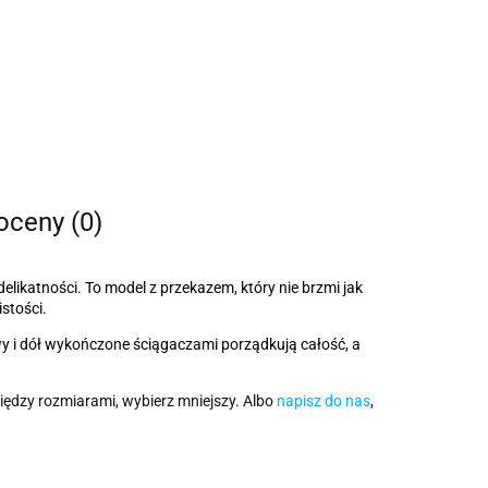
 oceny (0)
delikatności. To model z przekazem, który nie brzmi jak
istości.
awy i dół wykończone ściągaczami porządkują całość, a
iędzy rozmiarami, wybierz mniejszy. Albo
napisz do nas
,