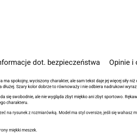
nformacje dot. bezpieczeństwa
Opinie i
 ma spokojny, wyciszony charakter, ale sam tekst daje jej więcej siły niż 
 na dłużej. Szary kolor dobrze to równoważy i nie odbiera nadrukowi wyraz
kłada się swobodnie, ale nie wygląda zbyt miękko ani zbyt sportowo. Ręk
cego charakteru.
eć na rysunek z rozmiarówką. Model ma styl oversize, jeśli się wahasz m
trony miękki meszek.