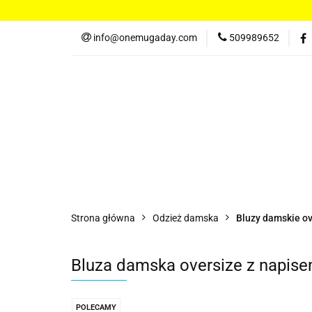
Koszulki damskie
info@onemugaday.com
509989652
Spodnie damskie
Kontakt
Koszulki damskie
Bluzy damskie
Po
Strona główna
Odzież damska
Bluzy damskie ov
Bluza damska oversize z napisem
POLECAMY