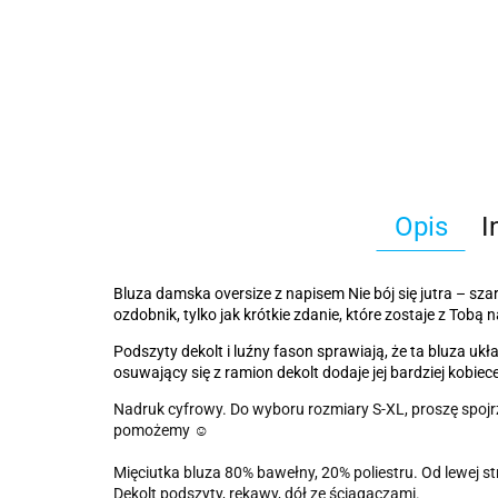
Opis
I
Bluza damska oversize z napisem Nie bój się jutra – szara
ozdobnik, tylko jak krótkie zdanie, które zostaje z Tobą
Podszyty dekolt i luźny fason sprawiają, że ta bluza u
osuwający się z ramion dekolt dodaje jej bardziej kobie
Nadruk cyfrowy. Do wyboru rozmiary S-XL, proszę spojrz
pomożemy ☺️
Mięciutka bluza 80% bawełny, 20% poliestru. Od lewej s
Dekolt podszyty, rękawy, dół ze ściągaczami.