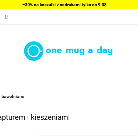
–30% na koszulki z nadrukami tylko do 9.08
Bluzy damskie
Wyprzedaż
Swetry
Sukienki
Bestsellery
Nowości
Polecamy
Blog
O nas
Wyprzedaż
Swetry
Sukienki
Bluzki damskie
Spo
lecamy
Blog
O nas
Regulamin
Kontakt
e bawełniane
apturem i kieszeniami