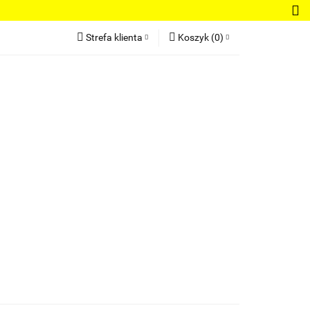
Bluzki damskie
Strefa klienta
Koszyk
(
0
)
Regulamin
Zaloguj się
Koszyk jest pusty
Zarejestruj się
Dodaj zgłoszenie
x
Do bezpłatnej dostawy brakuje
-,--
Darmowa dostawa!
dnie damskie
Bestsellery
Nowości
Suma
0 zł
Cena uwzględnia rabaty