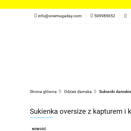
Koszulki damskie
info@onemugaday.com
509989652
Spodnie damskie
Kontakt
Koszulki damskie
Bluzy damskie
Po
Strona główna
Odzież damska
Sukienki damski
Sukienka oversize z kapturem i 
NOWOŚĆ