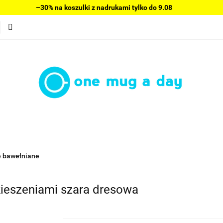
–30% na koszulki z nadrukami tylko do 9.08
Bluzy damskie
Wyprzedaż
Swetry
Sukienki
Bestsellery
Nowości
Polecamy
Blog
O nas
Wyprzedaż
Swetry
Sukienki
Bluzki damskie
Spo
lecamy
Blog
O nas
Regulamin
Kontakt
e bawełniane
kieszeniami szara dresowa