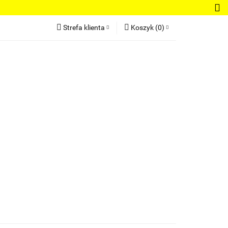
Bluzki damskie
Strefa klienta
Koszyk
(
0
)
Regulamin
Zaloguj się
Koszyk jest pusty
Zarejestruj się
Dodaj zgłoszenie
x
Do bezpłatnej dostawy brakuje
-,--
Darmowa dostawa!
dnie damskie
Bestsellery
Nowości
Suma
0 zł
Cena uwzględnia rabaty