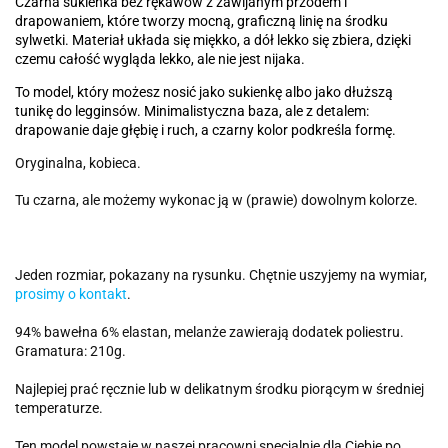
Czarna sukienka bez rękawów z zawijanym przodem i
drapowaniem, które tworzy mocną, graficzną linię na środku
sylwetki. Materiał układa się miękko, a dół lekko się zbiera, dzięki
czemu całość wygląda lekko, ale nie jest nijaka.
To model, który możesz nosić jako sukienkę albo jako dłuższą
tunikę do legginsów. Minimalistyczna baza, ale z detalem:
drapowanie daje głębię i ruch, a czarny kolor podkreśla formę.
Oryginalna, kobieca.
Tu czarna, ale możemy wykonac ją w (prawie) dowolnym kolorze.
Jeden rozmiar, pokazany na rysunku. Chętnie uszyjemy na wymiar,
prosimy o kontakt
.
94% bawełna 6% elastan, melanże zawierają dodatek poliestru.
Gramatura: 210g.
Najlepiej prać ręcznie lub w delikatnym środku piorącym w średniej
temperaturze.
Ten model powstaje w naszej pracowni specjalnie dla Ciebie po