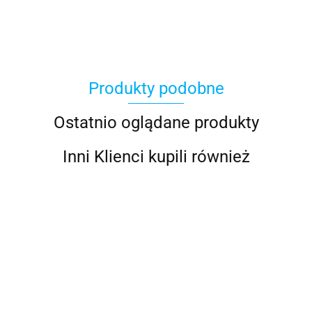
Produkty podobne
Ostatnio oglądane produkty
Inni Klienci kupili również
Czarna
Długa
Czarna
Czarna
swetrowa
sukienka
S
sukienka
sukienka
długa
swetrowa