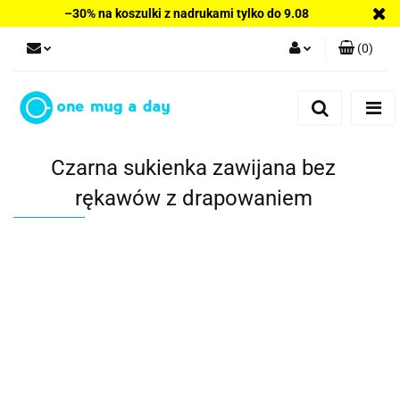
–30% na koszulki z nadrukami tylko do 9.08
(
0
)
Zaloguj się
Zarejestruj się
Dodaj zgłoszenie
Czarna sukienka zawijana bez
rękawów z drapowaniem