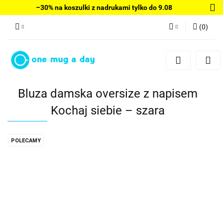
–30% na koszulki z nadrukami tylko do 9.08
(
0
)
Zaloguj się
Zarejestruj się
Dodaj zgłoszenie
Bluza damska oversize z napisem
Kochaj siebie – szara
POLECAMY