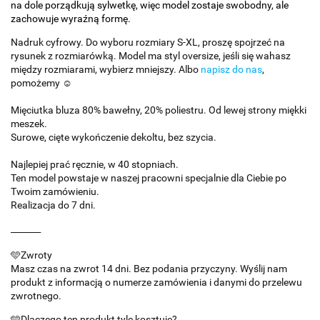
na dole porządkują sylwetkę, więc model zostaje swobodny, ale
zachowuje wyraźną formę.
Nadruk cyfrowy. Do wyboru rozmiary S-XL, proszę spojrzeć na
rysunek z rozmiarówką. Model ma styl oversize, jeśli się wahasz
między rozmiarami, wybierz mniejszy. Albo
napisz do nas
,
pomożemy ☺️
Mięciutka bluza 80% bawełny, 20% poliestru. Od lewej strony miękki
meszek.
Surowe, cięte wykończenie dekoltu, bez szycia.
Najlepiej prać ręcznie, w 40 stopniach.
Ten model powstaje w naszej pracowni specjalnie dla Ciebie po
Twoim zamówieniu.
Realizacja do 7 dni.
_______
🩵Zwroty
Masz czas na zwrot 14 dni. Bez podania przyczyny. Wyślij nam
produkt z informacją o numerze zamówienia i danymi do przelewu
zwrotnego.
🩵Dlaczego ten produkt tyle kosztuje?