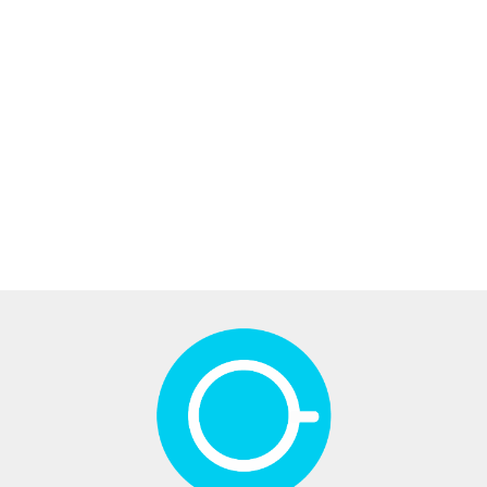
Bezrękawnik
Bezrękawnik
Bezrękawnik
Bezrękawnik
Biała bluz
damski
damski
damski
damski
cięta ze
oversize z
oversize z
oversize z
oversize z
ściągacza
189.00
189.00
189.00
189.00
129.00
grubej
grubej
grubej
grubej
dresówki –
dresówki –
dresówki –
dresówki –
niebieski
rudy
szary
wrzosowy