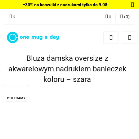
–30% na koszulki z nadrukami tylko do 9.08
(
0
)
Zaloguj się
Zarejestruj się
Dodaj zgłoszenie
Bluza damska oversize z
akwarelowym nadrukiem banieczek
koloru – szara
POLECAMY