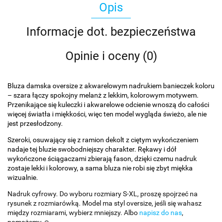
Opis
Informacje dot. bezpieczeństwa
Opinie i oceny (0)
Bluza damska oversize z akwarelowym nadrukiem banieczek koloru
– szara łączy spokojny melanż z lekkim, kolorowym motywem.
Przenikające się kuleczki i akwarelowe odcienie wnoszą do całości
więcej światła i miękkości, więc ten model wygląda świeżo, ale nie
jest przesłodzony.
Szeroki, osuwający się z ramion dekolt z ciętym wykończeniem
nadaje tej bluzie swobodniejszy charakter. Rękawy i dół
wykończone ściągaczami zbierają fason, dzięki czemu nadruk
zostaje lekki i kolorowy, a sama bluza nie robi się zbyt miękka
wizualnie.
Nadruk cyfrowy. Do wyboru rozmiary S-XL, proszę spojrzeć na
rysunek z rozmiarówką. Model ma styl oversize, jeśli się wahasz
między rozmiarami, wybierz mniejszy. Albo
napisz do nas
,