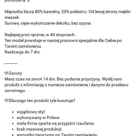
pomożemy ☺️
Mięciutka bluza 80% bawełny, 20% poliestru. Od lewej strony miękki
meszek.
Surowe, cięte wykończenie dekoltu, bez szycia.
Najlepiej prać ręcznie, w 40 stopniach.
Ten model powstaje w naszej pracowni specjalnie dla Ciebie po
Twoim zamówieniu.
Realizacja do 7 dni.
_______
🩵Zwroty
Masz czas na zwrot 14 dni. Bez podania przyczyny. Wyślij nam
produkt z informacją o numerze zamówienia i danymi do przelewu
zwrotnego.
🩵Dlaczego ten produkt tyle kosztuje?
wyjątkowy styl
wykonywany w Polsce
mała firma oparta na przyjaźni i zaufaniu
brak masowej produkcji
wszystko tworzymy po Twoim zamówieniu