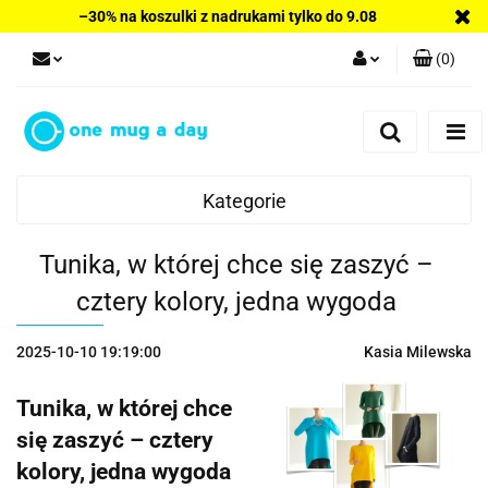
–30% na koszulki z nadrukami tylko do 9.08
(
0
)
Zaloguj się
Zarejestruj się
Dodaj zgłoszenie
Kategorie
Tunika, w której chce się zaszyć –
cztery kolory, jedna wygoda
2025-10-10 19:19:00
Kasia Milewska
Tunika, w której chce
się zaszyć – cztery
kolory, jedna wygoda