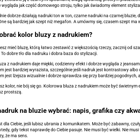
e wygląda jak część domowego stroju, tylko jak świadomy element stylizac
nie dobrze działają nadruki ton w ton, czarne nadruki na czarnej bluzie, de
One są bardziej jak szept niż megafon. A umówmy się, czasem szept ma w
obrać kolor bluzy z nadrukiem?
cesz mieć bluzę, którą łatwo zestawić z większością rzeczy, zacznij od sza
 To dobre tło dla nadruku i dobra baza do stylizacji.
uza z nadrukiem daje miękki, codzienny efekt i dobrze wygląda z jeansami
m jest bardziej wyrazista, szczególnie jeśli nadruk jest kontrastowy alb
m jest lżejsza wizualnie i dobrze sprawdza się przy bardziej pogodnych
bisz kolor, nie bój się go. Kolorowa bluza z nadrukiem może być świetnym e
z prostszą.
nadruk na bluzie wybrać: napis, grafika czy akw
st dla Ciebie, jeśli lubisz ubrania z komunikatem. Może być zabawny, czu
tedy, gdy tekst naprawdę do Ciebie pasuje. Nie musi być wielki. Nie mu
y, że ma sens.