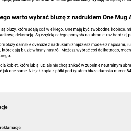
ego warto wybrać bluzę z nadrukiem One Mug 
e są bluzy, które udają coś wielkiego. One mają być swobodne, kobiece, m
adkową dekoracją. Są częścią całego pomysłu na ubranie: raz bardziej p
rii bluzy damskie oversize z nadrukami znajdziesz modele z napisami, ilu
 które dają bluzie własny nastrój. Możesz wybrać coś delikatnego, mocni
tnego.
 dla kobiet, które lubią luz, ale nie chcą znikać w zupełnie neutralnym ubr
 jak one same. Nie jak kopia z półki pod tytułem bluza damska numer 84
acje
a
 reklamacje