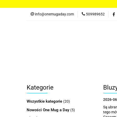
Koszulki damskie
info@onemugaday.com
509989652
Spodnie damskie
Kontakt
Koszulki damskie
Bluzy damskie
Po
Kategorie
Bluz
2026-06
Wszystkie kategorie
(20)
Są ubran
Nowości One Mug a Day
(5)
tego mó