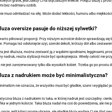
owych grafik, jeśli zależy Ci na dojrzalszym efekcie. Połącz bluzę z pro
mi bez nadmiaru ozdób.
ie musi odmładzać na siłę. Może dodać lekkości, humoru albo miękkości
luza oversize pasuje do niższej sylwetki?
 warto pilnować proporcji. Przy niższym wzroście dobrze sprawdzają się bl
 Pomaga też odsłonięcie szyi, szeroki dekolt, krótszy dół albo zestawi
uza jest dłuższa, można zestawić ją z wąskimi spodniami, legginsami, pro
 nadruk, reszta stylizacji może być spokojniejsza. Wtedy całość nie przy
 nie jest zarezerwowany tylko dla wysokich kobiet. Trzeba go po prostu do
luza z nadrukiem może być minimalistyczna?
nimalizm nie oznacza, że wszystko musi być gładkie, szare i wyglądać jak
styczna bluza z nadrukiem to taka, w której nadruk jest oszczędny: cienk
fika w jednym kolorze. Taka bluza nadal ma coś do powiedzenia, ale nie 
opcja, jeśli lubisz proste ubrania, ale gładkie bluzy wydają Ci się zbyt neu