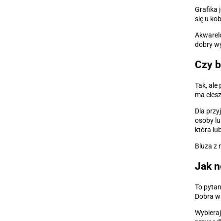
Grafika 
się u kob
Akwarelo
dobry wy
Czy b
Tak, ale
ma ciesz
Dla przy
osoby lu
która lu
Bluza z 
Jak n
To pytan
Dobra wi
Wybieraj