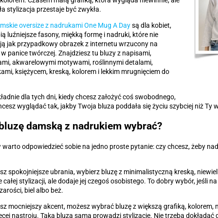
olorem. Czasem małą grafiką, która wygląda niewinnie, ale
ła stylizacja przestaje być zwykła.
mskie oversize z nadrukami One Mug A Day
są dla kobiet,
ią luźniejsze fasony, miękką formę i nadruki, które nie
ą jak przypadkowy obrazek z internetu wrzucony na
 w panice twórczej. Znajdziesz tu bluzy z napisami,
jami, akwarelowymi motywami, roślinnymi detalami,
ami, księżycem, kreską, kolorem i lekkim mrugnięciem do
kładnie dla tych dni, kiedy chcesz założyć coś swobodnego,
chcesz wyglądać tak, jakby Twoja bluza poddała się życiu szybciej niż Ty 
bluzę damską z nadrukiem wybrać?
 warto odpowiedzieć sobie na jedno proste pytanie: czy chcesz, żeby n
bisz spokojniejsze ubrania, wybierz bluzę z minimalistyczną kreską, niewie
 całej stylizacji, ale dodaje jej czegoś osobistego. To dobry wybór, jeśli 
zarości, biel albo beż.
bisz mocniejszy akcent, możesz wybrać bluzę z większą grafiką, kolorem
ęcej nastroju. Taka bluza sama prowadzi stylizację. Nie trzeba dokładać do 