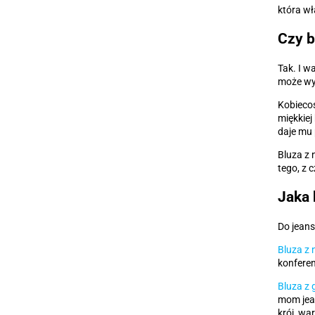
która wł
Czy b
Tak. I w
może wyg
Kobiecoś
miękkiej
daje mu 
Bluza z 
tego, z 
Jaka 
Do jeans
Bluza z
konferenc
Bluza z g
mom jean
krój, wa