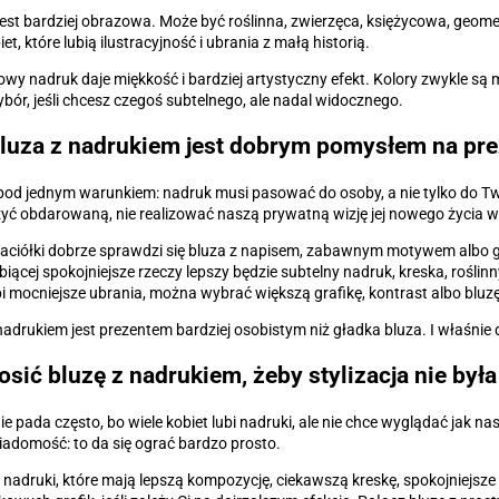
jest bardziej obrazowa. Może być roślinna, zwierzęca, księżycowa, geome
iet, które lubią ilustracyjność i ubrania z małą historią.
wy nadruk daje miękkość i bardziej artystyczny efekt. Kolory zwykle są m
bór, jeśli chcesz czegoś subtelnego, ale nadal widocznego.
luza z nadrukiem jest dobrym pomysłem na pre
 pod jednym warunkiem: nadruk musi pasować do osoby, a nie tylko do T
yć obdarowaną, nie realizować naszą prywatną wizję jej nowego życia w b
jaciółki dobrze sprawdzi się bluza z napisem, zabawnym motywem albo gr
biącej spokojniejsze rzeczy lepszy będzie subtelny nadruk, kreska, roślinn
bi mocniejsze ubrania, można wybrać większą grafikę, kontrast albo bluz
nadrukiem jest prezentem bardziej osobistym niż gładka bluza. I właśnie
osić bluzę z nadrukiem, żeby stylizacja nie by
ie pada często, bo wiele kobiet lubi nadruki, ale nie chce wyglądać jak na
adomość: to da się ograć bardzo prosto.
 nadruki, które mają lepszą kompozycję, ciekawszą kreskę, spokojniejsze k