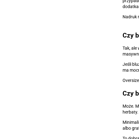
przypadk
dodatka
Nadruk n
Czy b
Tak, ale
masywne.
Jeśli bl
ma mocny
Oversize
Czy b
Może. Mi
herbaty.
Minimali
albo gra
To dobra 