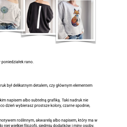
w poniedziałek rano.
adruk był delikatnym detalem, czy głównym elementem
lkim napisem albo subtelną grafiką. Taki nadruk nie
na co dzień wybierasz prostsze kolory, czarne spodnie,
, motywem roślinnym, akwarelą albo napisem, który ma w
niej wielkiej filozofii, siedmiu dodatków i miny osoby,