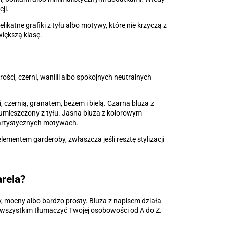
ji.
likatne grafiki z tyłu albo motywy, które nie krzyczą z
iększą klasę.
rości, czerni, wanilii albo spokojnych neutralnych
, czernią, granatem, beżem i bielą. Czarna bluza z
o umieszczony z tyłu. Jasna bluza z kolorowym
, artystycznych motywach.
lementem garderoby, zwłaszcza jeśli resztę stylizacji
arela?
ły, mocny albo bardzo prosty. Bluza z napisem działa
si wszystkim tłumaczyć Twojej osobowości od A do Z.