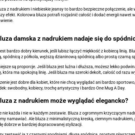
uza z nadrukiem i niebieskie jeansy to bardzo bezpieczne połączenie, ale
zy efekt. Kolorowa bluza potrafi rozjaśnić całość i dodać energii nawet
wienie.
luza damska z nadrukiem nadaje się do spódni
o jest bardzo dobry kierunek, jeśli lubisz łączyć miękkość z kobiecą linią.
, spódnicą z półkola, węższą dzianinową spódnicą albo prostą czarną s
ejsze są proporcje. Jeśli bluza jest luźna i dłuższa, możesz lekko podw
, która ma spokojną linię. Jeśli bluza ma szeroki dekolt, całość od razu w
zenie jest dobre dla kobiet, które nie chcą wyglądać ani bardzo sportowo
dek: swobodny, kobiecy, trochę artystyczny i bardzo One Mug A Day.
luza z nadrukiem może wyglądać elegancko?
e nie każda i nie w każdym zestawie. Bluza z ogromnym krzyczącym nadruk
emy namawiać. Ale bluza z minimalistyczną kreską, ciemnym nadrukiem,
 dobrze w bardziej dopracowanej stylizacji.
y zestawić ją z czarnymi spodniami, długą spódnicą, prostym płaszcze