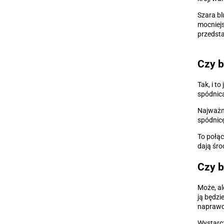
Szara bl
mocniejs
przedsta
Czy b
Tak, i t
spódnicą
Najważni
spódnicę
To połąc
dają śro
Czy b
Może, al
ją będzi
naprawdę
Wystarcz