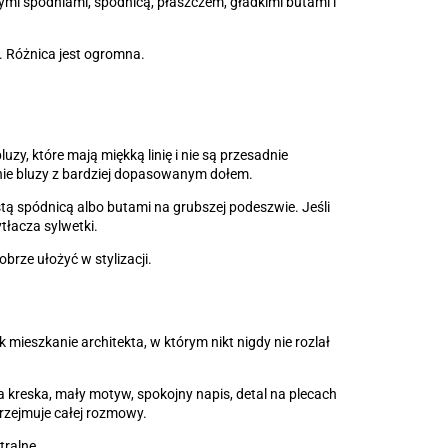
stymi spodniami, spódnicą, płaszczem, gładkimi butami i
. Różnica jest ogromna.
uzy, które mają miękką linię i nie są przesadnie
enie bluzy z bardziej dopasowanym dołem.
stą spódnicą albo butami na grubszej podeszwie. Jeśli
tłacza sylwetki.
brze ułożyć w stylizacji.
 mieszkanie architekta, w którym nikt nigdy nie rozlał
a kreska, mały motyw, spokojny napis, detal na plecach
przejmuje całej rozmowy.
tralne.