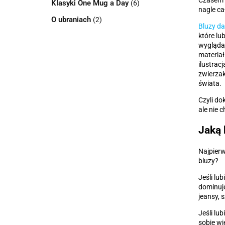
Czasem k
Klasyki One Mug a Day
(6)
nagle ca
O ubraniach
(2)
Bluzy da
które lub
wyglądaj
materiał
ilustrac
zwierzak
świata.
Czyli do
ale nie 
Jaką 
Najpierw
bluzy?
Jeśli lu
dominuje
jeansy, s
Jeśli lu
sobie wi