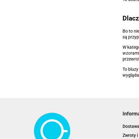
Dlacz
Bo to ni
są przyp
W katego
wzorami,
przewro
To bluzy
wyglądać
Inform
Dostaw
Zwroty i