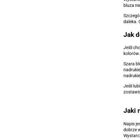
bluza ni
Szczegól
daleka. 
Jak d
Jeśli ch
kolorów.
Szara bl
nadrukie
nadrukie
Jeśli lu
zostawis
Jaki 
Napis je
dobrze w
Wystarcz