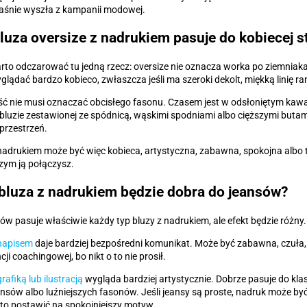
aśnie wyszła z kampanii modowej.
luza oversize z nadrukiem pasuje do kobiecej st
arto odczarować tu jedną rzecz: oversize nie oznacza worka po ziemnia
lądać bardzo kobieco, zwłaszcza jeśli ma szeroki dekolt, miękką linię ram
ć nie musi oznaczać obcisłego fasonu. Czasem jest w odsłoniętym kaw
 bluzie zestawionej ze spódnicą, wąskimi spodniami albo cięższymi butami
przestrzeń.
nadrukiem może być więc kobieca, artystyczna, zabawna, spokojna albo 
czym ją połączysz.
bluza z nadrukiem będzie dobra do jeansów?
ów pasuje właściwie każdy typ bluzy z nadrukiem, ale efekt będzie różny.
 napisem
daje bardziej bezpośredni komunikat. Może być zabawna, czuła,
ji coachingowej, bo nikt o to nie prosił.
rafiką lub ilustracją
wygląda bardziej artystycznie. Dobrze pasuje do kla
sów albo luźniejszych fasonów. Jeśli jeansy są proste, nadruk może być
rto postawić na spokojniejszy motyw.