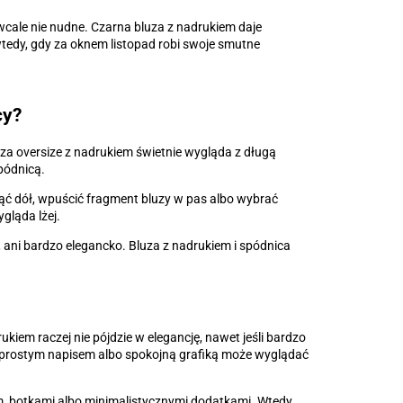
 wcale nie nudne. Czarna bluza z nadrukiem daje
 wtedy, gdy za oknem listopad robi swoje smutne
cy?
 Bluza oversize z nadrukiem świetnie wygląda z długą
pódnicą.
inąć dół, wpuścić fragment bluzy w pas albo wybrać
ygląda lżej.
, ani bardzo elegancko. Bluza z nadrukiem i spódnica
iem raczej nie pójdzie w elegancję, nawet jeśli bardzo
 prostym napisem albo spokojną grafiką może wyglądać
m, botkami albo minimalistycznymi dodatkami. Wtedy