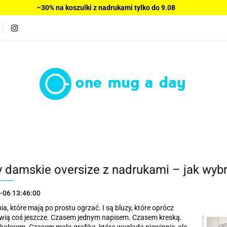
–30% na koszulki z nadrukami tylko do 9.08
Bluzy damskie
Wyprzedaż
Swetry
Sukienki
Bestsellery
Nowości
Polecamy
Blog
O nas
Wyprzedaż
Swetry
Sukienki
Bluzki damskie
Sp
lecamy
Blog
O nas
Regulamin
Kontakt
y damskie oversize z nadrukami – jak wybr
-06 13:46:00
ia, które mają po prostu ogrzać. I są bluzy, które oprócz
wią coś jeszcze. Czasem jednym napisem. Czasem kreską.