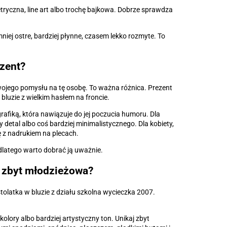
tryczna, line art albo trochę bajkowa. Dobrze sprawdza
niej ostre, bardziej płynne, czasem lekko rozmyte. To
zent?
wojego pomysłu na tę osobę. To ważna różnica. Prezent
luzie z wielkim hasłem na froncie.
afiką, która nawiązuje do jej poczucia humoru. Dla
y detal albo coś bardziej minimalistycznego. Dla kobiety,
ę z nadrukiem na plecach.
 dlatego warto dobrać ją uważnie.
ła zbyt młodzieżowa?
stolatka w bluzie z działu szkolna wycieczka 2007.
olory albo bardziej artystyczny ton. Unikaj zbyt