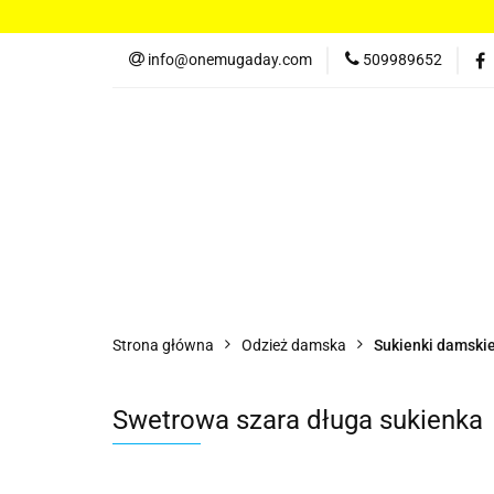
Koszulki damskie
info@onemugaday.com
509989652
Spodnie damskie
Kontakt
Koszulki damskie
Bluzy damskie
Po
Strona główna
Odzież damska
Sukienki damski
Swetrowa szara długa sukienka