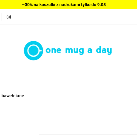
–30% na koszulki z nadrukami tylko do 9.08
Bluzy damskie
Wyprzedaż
Swetry
Sukienki
Bestsellery
Nowości
Polecamy
Blog
O nas
Wyprzedaż
Swetry
Sukienki
Bluzki damskie
Sp
lecamy
Blog
O nas
Regulamin
Kontakt
e bawełniane