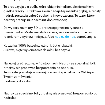
To propozycja dla osób, które lubią minimalizm, ale nie całkiem
gładkie rzeczy. Butelkowa zieleń nadaje tej koszulce głębię, a prosty
nadruk zostawia całość spokojną i nowoczesną. To wzór, który
bardziej pracuje niuansem niż dosłownością.
Do wyboru rozmiary S-XL, proszę spojrzeć na rysunek z
rozmiarówką. Model ma styl oversize, jeśli się wahasz między
rozmiarami, wybierz mniejszy. Albo
napisz do nas
, pomożemy ☺️
Koszulka, 100% bawełny, luźna, krótkie rękawki.
Surowe, cięte wykończenie dekoltu, bez szycia.
Najlepiej prać ręcznie, w 40 stopniach. Nadruk ze specjalnej folii,
prosimy nie prasować bezpośrednio po nadruku.
Ten model powstaje w naszej pracowni specjalnie dla Ciebie po
Twoim zamówieniu.
Realizacja do 7 dni.
Nadruk ze specjalnej folii, prosimy nie prasować bezpośrednio po
nadruku.