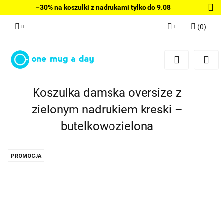
–30% na koszulki z nadrukami tylko do 9.08
(
0
)
Zaloguj się
Zarejestruj się
Dodaj zgłoszenie
Koszulka damska oversize z
zielonym nadrukiem kreski –
butelkowozielona
PROMOCJA