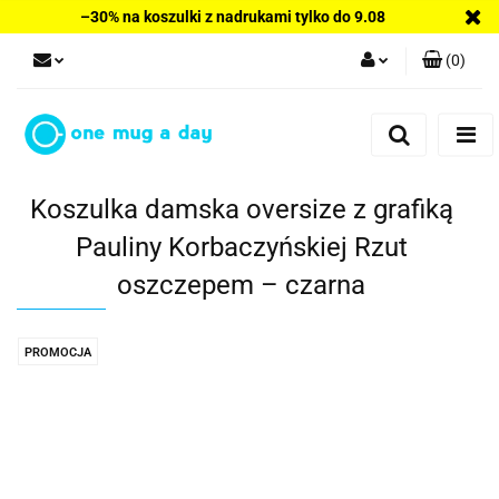
–30% na koszulki z nadrukami tylko do 9.08
(
0
)
Zaloguj się
Zarejestruj się
Dodaj zgłoszenie
Koszulka damska oversize z grafiką
Pauliny Korbaczyńskiej Rzut
oszczepem – czarna
PROMOCJA