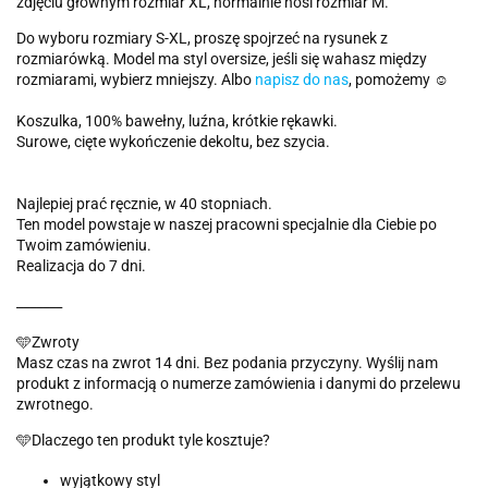
zdjęciu głównym rozmiar XL, normalnie nosi rozmiar M.
Do wyboru rozmiary S-XL, proszę spojrzeć na rysunek z
rozmiarówką. Model ma styl oversize, jeśli się wahasz między
rozmiarami, wybierz mniejszy. Albo
napisz do nas
, pomożemy ☺️
Koszulka, 100% bawełny, luźna, krótkie rękawki.
Surowe, cięte wykończenie dekoltu, bez szycia.
Najlepiej prać ręcznie, w 40 stopniach.
Ten model powstaje w naszej pracowni specjalnie dla Ciebie po
Twoim zamówieniu.
Realizacja do 7 dni.
_______
🩵Zwroty
Masz czas na zwrot 14 dni. Bez podania przyczyny. Wyślij nam
produkt z informacją o numerze zamówienia i danymi do przelewu
zwrotnego.
🩵Dlaczego ten produkt tyle kosztuje?
wyjątkowy styl