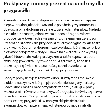
Praktyczny i uroczy prezent na urodziny dla
przyjaciółki
Prezenty na urodziny dostępne w naszej ofercie wyróżniają się
niepowtarzalną jakością. Wszystkie przedmioty wykonane są z
dbałością o najdrobniejsze detale, z trwałych materiałów. Nadruki
nie blakną z czasem, jednak warto stosować się do zaleceń
producenta w kwestiach związanych z utrzymaniem czystości.
Prezent na urodziny dla przyjaciółki musi być oryginalny, ale także
praktyczny. Dobrym wyborem może być bluza, której materiał jest
niezwykle przyjemny w dotyku. Bawełna gwarantuje najwyższą
jakość i doskonałe walory praktyczne, a także zapewnia dobrą
cyrkulację powietrza. Cyfrowe nadruki sprawiają, że odzież
prezentuje się świetnie i z pewnością spełni oczekiwania
wymagających osób, takich jak Twoja przyjaciółka.
Dobrym pomysłem jest również kubek. Każdy z nas ma swoje
ulubione naczynie, w którym pije codziennie kawę czy herbatę.
Jeden kubek można mieć oczywiście w domu, a drugi w pracy.
Można w nim również przechowywać długopisy i ołówki, czy nawet
posadzić roślinę. Taki prezent na pewno znajdzie zastosowanie w
domu Waszej przyjaciółki. W naszym sklepie nie brakuje
awangardowych, przełamujących stereotypy modeli, ale dla