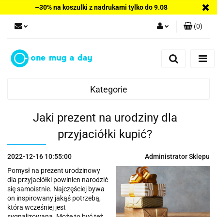
–30% na koszulki z nadrukami tylko do 9.08
(
0
)
Zaloguj się
Zarejestruj się
Dodaj zgłoszenie
Kategorie
Jaki prezent na urodziny dla
przyjaciółki kupić?
2022-12-16 10:55:00
Administrator Sklepu
Pomysł na prezent urodzinowy
dla przyjaciółki powinien narodzić
się samoistnie. Najczęściej bywa
on inspirowany jakąś potrzebą,
która wcześniej jest
sygnalizowana. Może to być też