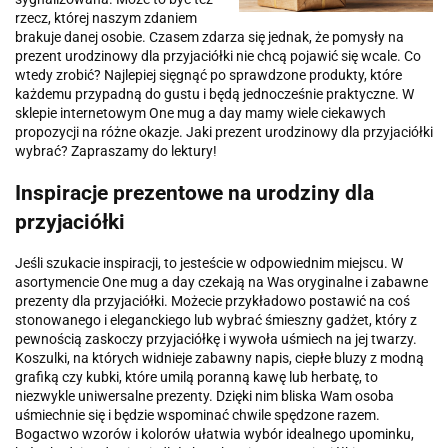
rzecz, której naszym zdaniem
brakuje danej osobie. Czasem zdarza się jednak, że pomysły na
prezent urodzinowy dla przyjaciółki nie chcą pojawić się wcale. Co
wtedy zrobić? Najlepiej sięgnąć po sprawdzone produkty, które
każdemu przypadną do gustu i będą jednocześnie praktyczne. W
sklepie internetowym One mug a day mamy wiele ciekawych
propozycji na różne okazje. Jaki prezent urodzinowy dla przyjaciółki
wybrać? Zapraszamy do lektury!
Inspiracje prezentowe na urodziny dla
przyjaciółki
Jeśli szukacie inspiracji, to jesteście w odpowiednim miejscu. W
asortymencie One mug a day czekają na Was oryginalne i zabawne
prezenty dla przyjaciółki. Możecie przykładowo postawić na coś
stonowanego i eleganckiego lub wybrać śmieszny gadżet, który z
pewnością zaskoczy przyjaciółkę i wywoła uśmiech na jej twarzy.
Koszulki, na których widnieje zabawny napis, ciepłe bluzy z modną
grafiką czy kubki, które umilą poranną kawę lub herbatę, to
niezwykle uniwersalne prezenty. Dzięki nim bliska Wam osoba
uśmiechnie się i będzie wspominać chwile spędzone razem.
Bogactwo wzorów i kolorów ułatwia wybór idealnego upominku,