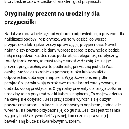
który będzie odzwierciedlał charakter i gust przyjaciółki.
Oryginalny prezent na urodziny dla
przyjaciółki
Nadal zastanawiacie się nad wyborem odpowiedniego prezentu dla
najbliższej osoby? Po pierwsze, warto wiedzieć, co Wasza
przyjaciółka lubi i jakie rzeczy sprawiają jej przyjemność. Nawet
najmniejszy prezent, ale dany wprost z serca, z pewnością będzie
miłą niespodzianką. Jeśli zaś podarek jest elegancki, estetyczny,
trwały i praktyczny, to musi to być strzał w dziesiątkę. Dając
prezent przyjaciółce, warto podkreślić, jak ważną jest dla Was
osobą. Możecie to zrobić za pomocą kubka lub koszulki z
odpowiednio dobranym napisem. Wyjątkowe prezenty dla
przyjaciółki przykuwają wzrok swoimi walorami estetycznymi, a
dodatkowo są praktyczne. Oryginalny prezenty dla przyjaciółki na
urodziny to na przykład wielki kubek z napisem: „To moje wiaderko
na kawę, nie dotykać”. Jeśli przyjaciółka wyróżnia się dużym
poczuciem humoru, to koszulki z zabawnym napisem: „Ładna, ale
wredna”, na pewno przypadną jej do gustu. Jeśli zaś jest to fanka
wygody bądź aktywności fizycznej, koniecznie sprawcie jej
bawełnianą bluzę z akwarelowym wzorem.