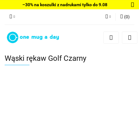
–30% na koszulki z nadrukami tylko do 9.08
(
0
)
Zaloguj się
Zarejestruj się
Dodaj zgłoszenie
Wąski rękaw Golf Czarny