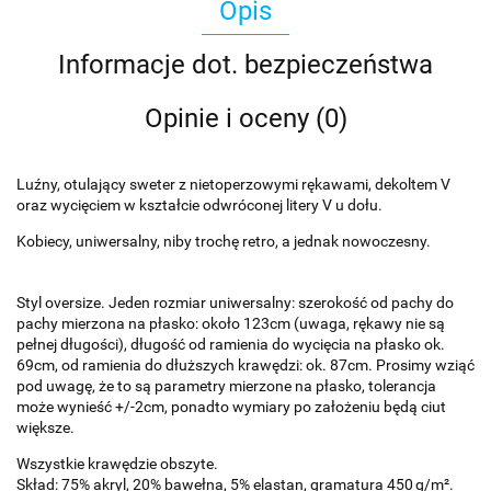
Opis
Informacje dot. bezpieczeństwa
Opinie i oceny (0)
Luźny, otulający sweter z nietoperzowymi rękawami, dekoltem V
oraz wycięciem w kształcie odwróconej litery V u dołu.
Kobiecy, uniwersalny, niby trochę retro, a jednak nowoczesny.
Styl oversize. Jeden rozmiar uniwersalny: szerokość od pachy do
pachy mierzona na płasko: około 123cm (uwaga, rękawy nie są
pełnej długości), długość od ramienia do wycięcia na płasko ok.
69cm, od ramienia do dłuższych krawędzi: ok. 87cm. Prosimy wziąć
pod uwagę, że to są parametry mierzone na płasko, tolerancja
może wynieść +/-2cm, ponadto wymiary po założeniu będą ciut
większe.
Wszystkie krawędzie obszyte.
Skład: 75% akryl, 20% bawełna, 5% elastan, gramatura 450 g/m².