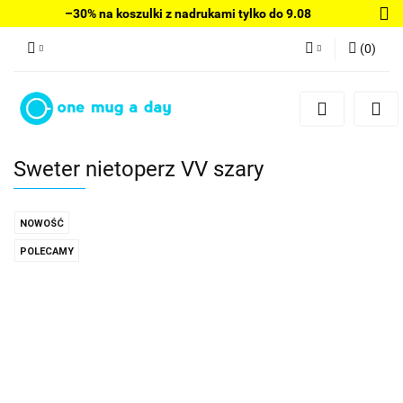
–30% na koszulki z nadrukami tylko do 9.08
(
0
)
Zaloguj się
Zarejestruj się
Dodaj zgłoszenie
Sweter nietoperz VV szary
NOWOŚĆ
POLECAMY