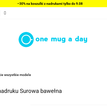
–30% na koszulki z nadrukami tylko do 9.08
Bluzy damskie
Wyprzedaż
Swetry
Sukienki
Bestsellery
Nowości
Polecamy
Blog
O nas
Wyprzedaż
Swetry
Sukienki
Bluzki damskie
Spo
lecamy
Blog
O nas
Regulamin
Kontakt
ie wszystkie modele
nadruku Surowa bawełna