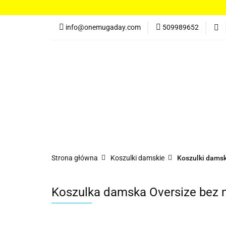
Koszulki damskie
info@onemugaday.com
509989652
Spodnie damskie
Kontakt
Koszulki damskie
Bluzy damskie
Po
Strona główna
Koszulki damskie
Koszulki damsk
Koszulka damska Oversize bez 