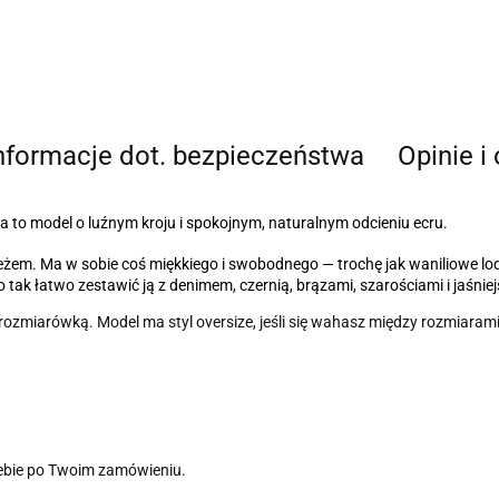
nformacje dot. bezpieczeństwa
Opinie i
to model o luźnym kroju i spokojnym, naturalnym odcieniu ecru.
ym beżem. Ma w sobie coś miękkiego i swobodnego — trochę jak waniliowe lo
ak łatwo zestawić ją z denimem, czernią, brązami, szarościami i jaśni
rozmiarówką. Model ma styl oversize, jeśli się wahasz między rozmiarami
iebie po Twoim zamówieniu.