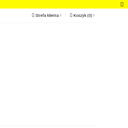
Bluzki damskie
Strefa klienta
Koszyk
(
0
)
Regulamin
Zaloguj się
Koszyk jest pusty
Zarejestruj się
Dodaj zgłoszenie
x
Do bezpłatnej dostawy brakuje
-,--
Darmowa dostawa!
dnie damskie
Bestsellery
Nowości
Suma
0 zł
Cena uwzględnia rabaty