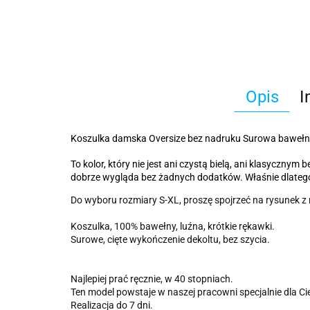
Opis
I
Koszulka damska Oversize bez nadruku Surowa bawełna 
To kolor, który nie jest ani czystą bielą, ani klasyczn
dobrze wygląda bez żadnych dodatków. Właśnie dlatego t
Do wyboru rozmiary S-XL, proszę spojrzeć na rysunek z 
Koszulka, 100% bawełny, luźna, krótkie rękawki.
Surowe, cięte wykończenie dekoltu, bez szycia.
Najlepiej prać ręcznie, w 40 stopniach.
Ten model powstaje w naszej pracowni specjalnie dla C
Realizacja do 7 dni.