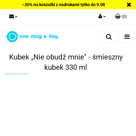
–30% na koszulki z nadrukami tylko do 9.08
(
0
)
Zaloguj się
Zarejestruj się
Dodaj zgłoszenie
Kubek „Nie obudź mnie" - śmieszny
kubek 330 ml