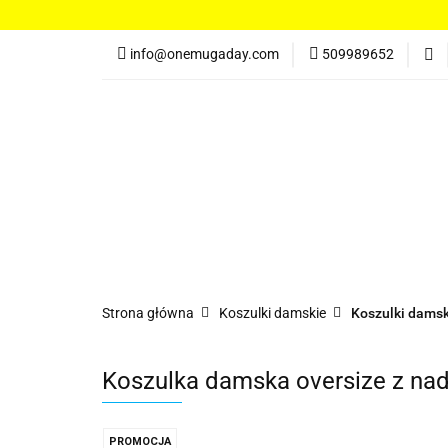
Koszulki damskie
info@onemugaday.com
509989652
Spodnie damskie
Kontakt
Koszulki damskie
Bluzy damskie
Po
Strona główna
Koszulki damskie
Koszulki damsk
Koszulka damska oversize z nad
PROMOCJA