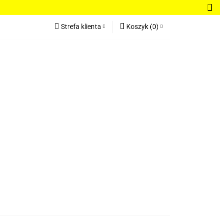
Bluzki damskie
Strefa klienta
Koszyk
(
0
)
Regulamin
Zaloguj się
Koszyk jest pusty
Zarejestruj się
Dodaj zgłoszenie
x
Do bezpłatnej dostawy brakuje
-,--
Darmowa dostawa!
dnie damskie
Bestsellery
Nowości
Suma
0 zł
Cena uwzględnia rabaty