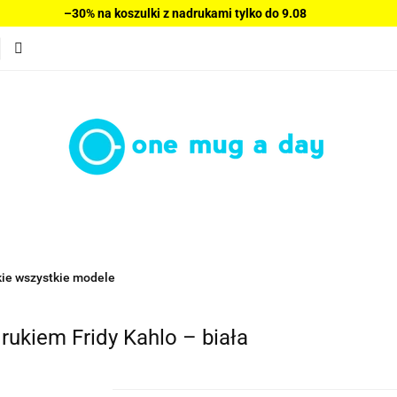
–30% na koszulki z nadrukami tylko do 9.08
Bluzy damskie
Wyprzedaż
Swetry
Sukienki
Bestsellery
Nowości
Polecamy
Blog
O nas
Wyprzedaż
Swetry
Sukienki
Bluzki damskie
Spo
lecamy
Blog
O nas
Regulamin
Kontakt
ie wszystkie modele
rukiem Fridy Kahlo – biała