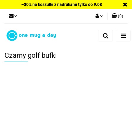
–30% na koszulki z nadrukami tylko do 9.08
(
0
)
Zaloguj się
Zarejestruj się
Dodaj zgłoszenie
Czarny golf bufki