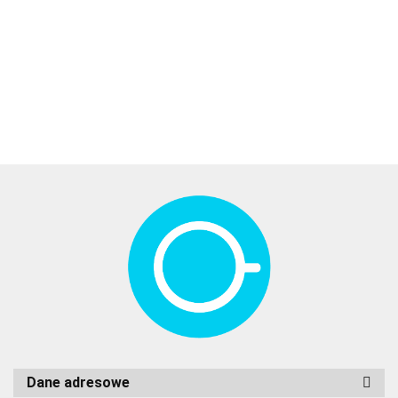
189.00
189.00
189.00
189.00
129.00
grubej
grubej
grubej
grubej
dresówki –
dresówki –
dresówki –
dresówki –
niebieski
rudy
szary
wrzosowy
Dane adresowe