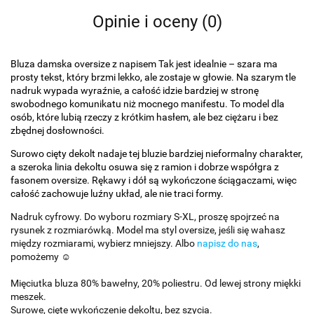
Opinie i oceny (0)
Bluza damska oversize z napisem Tak jest idealnie – szara ma
prosty tekst, który brzmi lekko, ale zostaje w głowie. Na szarym tle
nadruk wypada wyraźnie, a całość idzie bardziej w stronę
swobodnego komunikatu niż mocnego manifestu. To model dla
osób, które lubią rzeczy z krótkim hasłem, ale bez ciężaru i bez
zbędnej dosłowności.
Surowo cięty dekolt nadaje tej bluzie bardziej nieformalny charakter,
a szeroka linia dekoltu osuwa się z ramion i dobrze współgra z
fasonem oversize. Rękawy i dół są wykończone ściągaczami, więc
całość zachowuje luźny układ, ale nie traci formy.
Nadruk cyfrowy. Do wyboru rozmiary S-XL, proszę spojrzeć na
rysunek z rozmiarówką. Model ma styl oversize, jeśli się wahasz
między rozmiarami, wybierz mniejszy. Albo
napisz do nas
,
pomożemy ☺️
Mięciutka bluza 80% bawełny, 20% poliestru. Od lewej strony miękki
meszek.
Surowe, cięte wykończenie dekoltu, bez szycia.