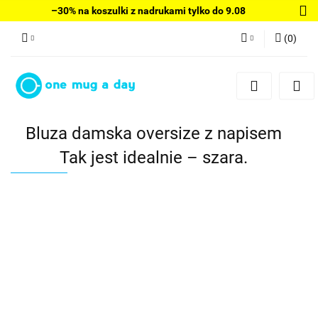
–30% na koszulki z nadrukami tylko do 9.08
(
0
)
Zaloguj się
Zarejestruj się
Dodaj zgłoszenie
Bluza damska oversize z napisem
Tak jest idealnie – szara.