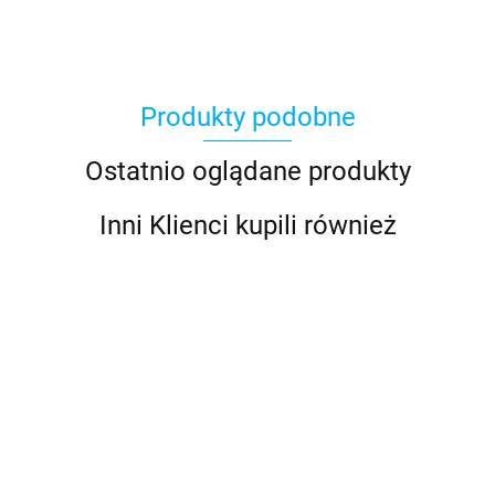
Produkty podobne
Ostatnio oglądane produkty
Inni Klienci kupili również
Bezrękawnik
Bezrękawnik
Bezrękawnik
Bezrękawnik
Biała bluz
damski
damski
damski
damski
cięta ze
oversize z
oversize z
oversize z
oversize z
ściągacza