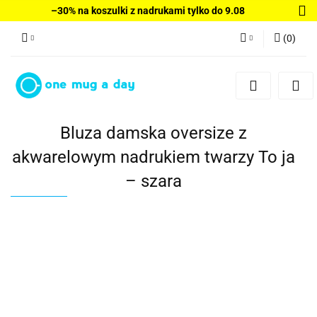
–30% na koszulki z nadrukami tylko do 9.08
(
0
)
Zaloguj się
Zarejestruj się
Dodaj zgłoszenie
Bluza damska oversize z
akwarelowym nadrukiem twarzy To ja
– szara