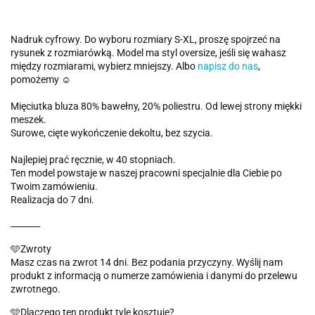
Nadruk cyfrowy. Do wyboru rozmiary S-XL, proszę spojrzeć na
rysunek z rozmiarówką. Model ma styl oversize, jeśli się wahasz
między rozmiarami, wybierz mniejszy. Albo
napisz do nas
,
pomożemy ☺️
Mięciutka bluza 80% bawełny, 20% poliestru. Od lewej strony miękki
meszek.
Surowe, cięte wykończenie dekoltu, bez szycia.
Najlepiej prać ręcznie, w 40 stopniach.
Ten model powstaje w naszej pracowni specjalnie dla Ciebie po
Twoim zamówieniu.
Realizacja do 7 dni.
_______
🩵Zwroty
Masz czas na zwrot 14 dni. Bez podania przyczyny. Wyślij nam
produkt z informacją o numerze zamówienia i danymi do przelewu
zwrotnego.
🩵Dlaczego ten produkt tyle kosztuje?